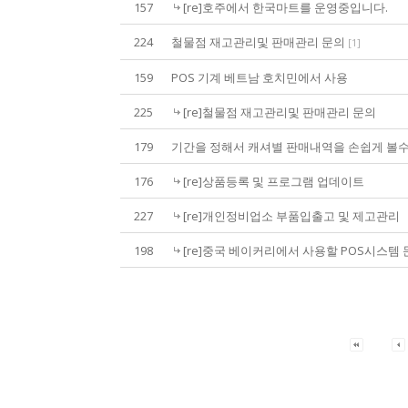
157
[re]호주에서 한국마트를 운영중입니다.
224
철물점 재고관리및 판매관리 문의
[
1
]
159
POS 기계 베트남 호치민에서 사용
225
[re]철물점 재고관리및 판매관리 문의
179
기간을 정해서 캐셔별 판매내역을 손쉽게 볼수
176
[re]상품등록 및 프로그램 업데이트
227
[re]개인정비업소 부품입출고 및 제고관리
198
[re]중국 베이커리에서 사용할 POS시스템