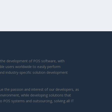
in the development of POS software, with
ble users worldwide to easily perform
and industry-specific solution development
 the passion and interest of our developers, as
environment, while developing solutions that
to POS systems and outsourcing, solving all IT