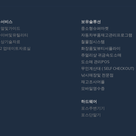
타서비스
보유솔류션
뉴얼및가이드
중소형슈퍼마켓
라이버및유틸리티
자동차부품재고관리프로그램
영상기술자료
철물점시스템
012 업데이트자료실
화장품및뷰티서플라이
쥬얼리샾 귀금속도소매
도소매 관리POS
무인계산대 ( SELF CHECKOUT)
낚시매장및 전문점
재고조사어플
모바일영수증
하드웨어
포스주변기기
포스단말기