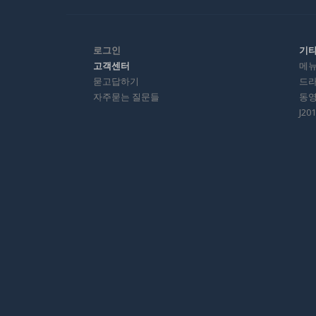
로그인
기
고객센터
메
묻고답하기
드
자주묻는 질문들
동
J2