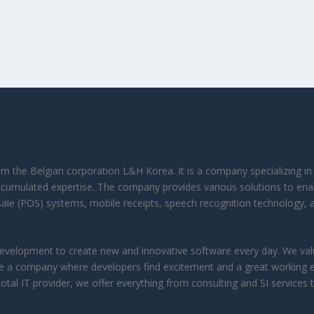
rom the Belgian corporation L&H Korea. It is a company specializing 
ccumulated expertise. The company provides various solutions to ena
f-sale (POS) systems, mobile receipts, speech recognition technology, 
velopment to create new and innovative software every day. We value
reate a company where developers find excitement and a great working 
otal IT provider, we offer everything from consulting and SI services 