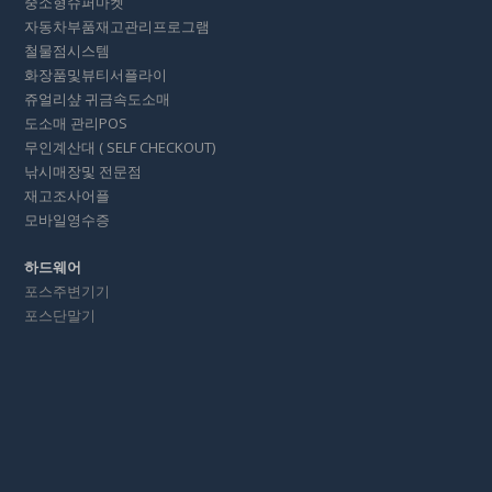
중소형슈퍼마켓
자동차부품재고관리프로그램
철물점시스템
화장품및뷰티서플라이
쥬얼리샾 귀금속도소매
도소매 관리POS
무인계산대 ( SELF CHECKOUT)
낚시매장및 전문점
재고조사어플
모바일영수증
하드웨어
포스주변기기
포스단말기