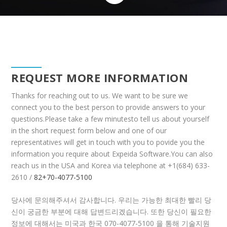
REQUEST MORE INFORMATION
Thanks for reaching out to us. We want to be sure we
connect you to the best person to provide answers to your
questions.Please take a few minutesto tell us about yourself
in the short request form below and one of our
representatives will get in touch with you to povide you the
information you require about Expeida Software.You can also
reach us in the USA and Korea via telephone at +1(684) 633-
2610 /
82+70-4077-5100
당사에 문의해주셔서 감사합니다. 우리는 가능한 최대한 빨리 당
신이 궁금한 부분에 대해 답변드리겠습니다. 또한 당신이 필요한
정보에 대해서는 미국과 한국 070-4077-5100 을 통해 기술지원