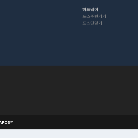
하드웨어
포스주변기기
포스단말기
BAPOS™