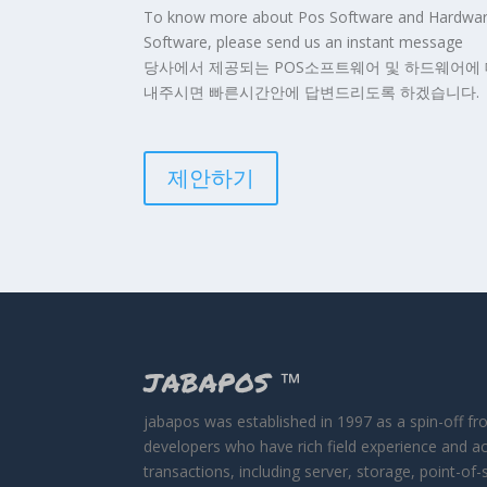
To know more about Pos Software and Hardware, 
Software, please send us an instant message
당사에서 제공되는 POS소프트웨어 및 하드웨어에 
내주시면 빠른시간안에 답변드리도록 하겠습니다.
제안하기
JABAPOS
™
jabapos was established in 1997 as a spin-off f
developers who have rich field experience and a
transactions, including server, storage, point-o