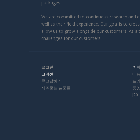
packages.
We are committed to continuous research and de
well as their field experience. Our goal is to c
allow us to grow alongside our customers. As a t
challenges for our customers.
로그인
기
고객센터
메
묻고답하기
드
자주묻는 질문들
동
J2