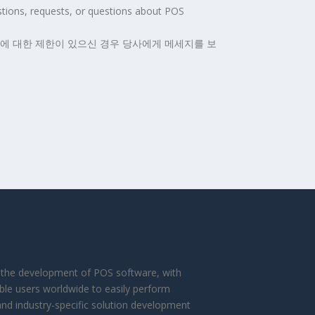
tions, requests, or questions about POS
어에 대한 제한이 있으신 경우 당사에게 메세지를 보
in the development of POS software, with
ble users worldwide to easily perform
and industry-specific solution development