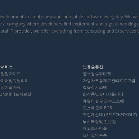
velopment to create new and innovative software every day. We value
reate a company where developers find excitement and a great working 
otal IT provider, we offer everything from consulting and SI services 
타서비스
보유솔류션
뉴얼및가이드
중소형슈퍼마켓
라이버및유틸리티
자동차부품재고관리프로그램
영상기술자료
철물점시스템
012 업데이트자료실
화장품및뷰티서플라이
쥬얼리샾 귀금속도소매
도소매 관리POS
무인계산대 ( SELF CHECKOUT)
낚시매장및 전문점
재고조사어플
모바일영수증