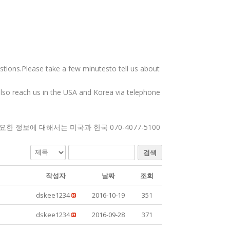
tions.Please take a few minutesto tell us about
also reach us in the USA and Korea via telephone
정보에 대해서는 미국과 한국 070-4077-5100
검색
작성자
날짜
조회
dskee1234
2016-10-19
351
dskee1234
2016-09-28
371