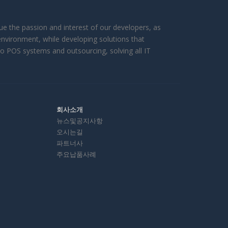
 the passion and interest of our developers, as
environment, while developing solutions that
to POS systems and outsourcing, solving all IT
회사소개
뉴스및공지사항
오시는길
파트너사
주요납품사례