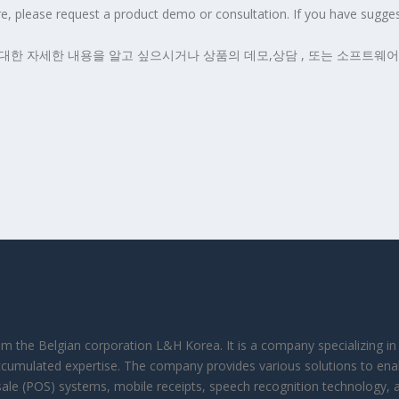
please request a product demo or consultation. If you have sugges
대한 자세한 내용을 알고 싶으시거나 상품의 데모,상담 , 또는 소프트웨
rom the Belgian corporation L&H Korea. It is a company specializing 
ccumulated expertise. The company provides various solutions to ena
f-sale (POS) systems, mobile receipts, speech recognition technology, 