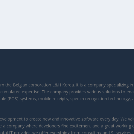
rom the Belgian corporation L&H Korea. It is a company specializing 
ccumulated expertise. The company provides various solutions to ena
f-sale (POS) systems, mobile receipts, speech recognition technology, 
velopment to create new and innovative software every day. We value
reate a company where developers find excitement and a great working 
otal IT provider, we offer everything from consulting and SI services 