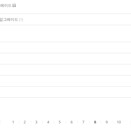
그레이드
램 업그레이드
[
1
]
1
2
3
4
5
6
7
8
9
10