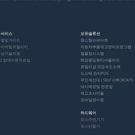
타서비스
보유솔류션
뉴얼및가이드
중소형슈퍼마켓
라이버및유틸리티
자동차부품재고관리프로그램
영상기술자료
철물점시스템
012 업데이트자료실
화장품및뷰티서플라이
쥬얼리샾 귀금속도소매
도소매 관리POS
무인계산대 ( SELF CHECKOUT)
낚시매장및 전문점
재고조사어플
모바일영수증
하드웨어
포스주변기기
포스단말기