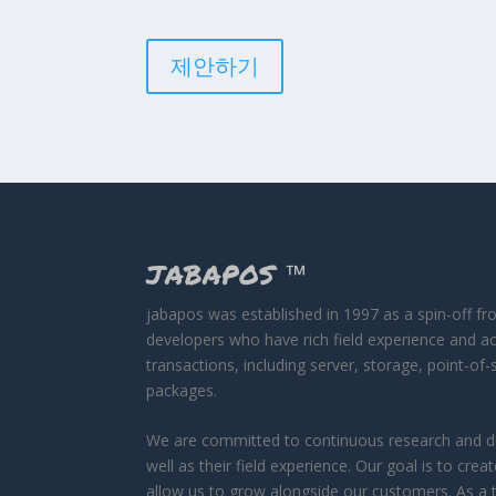
제안하기
JABAPOS
™
jabapos was established in 1997 as a spin-off f
developers who have rich field experience and a
transactions, including server, storage, point-o
packages.
We are committed to continuous research and de
well as their field experience. Our goal is to c
allow us to grow alongside our customers. As a t