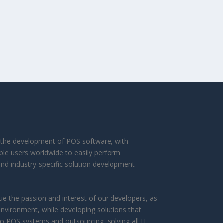
in the development of POS software, with
ble users worldwide to easily perform
and industry-specific solution development
 the passion and interest of our developers, as
environment, while developing solutions that
to POS systems and outsourcing, solving all IT