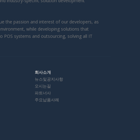
and industry-specific solution development
 the passion and interest of our developers, as
environment, while developing solutions that
to POS systems and outsourcing, solving all IT
회사소개
뉴스및공지사항
오시는길
파트너사
주요납품사례