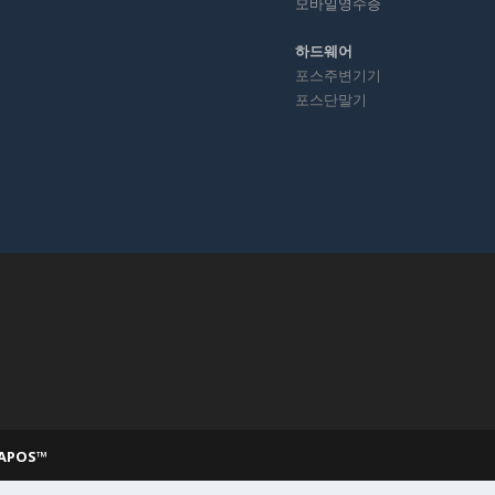
모바일영수증
하드웨어
포스주변기기
포스단말기
BAPOS™