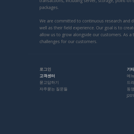
transactions, including server, storage, point-o
packages.
We are committed to continuous research and de
well as their field experience. Our goal is to c
allow us to grow alongside our customers. As a t
challenges for our customers.
로그인
기
고객센터
메
묻고답하기
드
자주묻는 질문들
동
J2