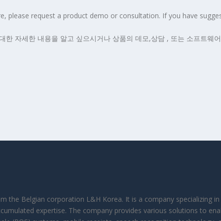
please request a product demo or consultation. If you have sugges
대한 자세한 내용을 알고 싶으시거나 상품의 데모,상담 , 또는 소프트웨
rom the Belgian corporation L&H Korea. It is a company specializing 
ccumulated expertise. The company provides various solutions to ena