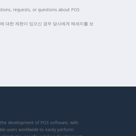
tions, requests, or questions about POS
어에 대한 제한이 있으신 경우 당사에게 메세지를 보
in the development of POS software, with
ble users worldwide to easily perform