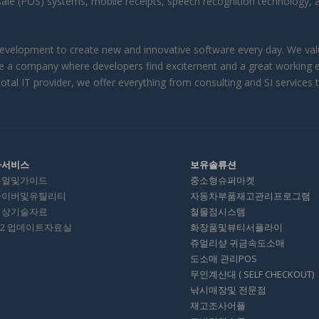
f-sale (POS) systems, mobile receipts, speech recognition technology, 
velopment to create new and innovative software every day. We value
reate a company where developers find excitement and a great working 
otal IT provider, we offer everything from consulting and SI services 
타서비스
보유솔류션
뉴얼및가이드
중소형슈퍼마켓
라이버및유틸리티
자동차부품재고관리프로그램
영상기술자료
철물점시스템
012 업데이트자료실
화장품및뷰티서플라이
쥬얼리샾 귀금속도소매
도소매 관리POS
무인계산대 ( SELF CHECKOUT)
낚시매장및 전문점
재고조사어플