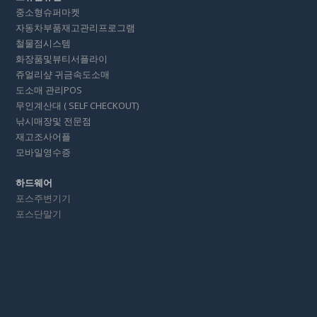
중소형슈퍼마켓
자동차부품재고관리프로그램
철물점시스템
화장품및뷰티서플라이
쥬얼리샾 귀금속도소매
도소매 관리POS
무인계산대 ( SELF CHECKOUT)
낚시매장및 전문점
재고조사어플
모바일영수증
하드웨어
포스주변기기
포스단말기