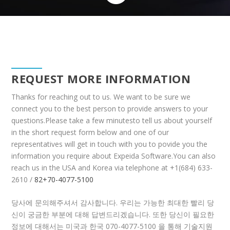
REQUEST MORE INFORMATION
Thanks for reaching out to us. We want to be sure we
connect you to the best person to provide answers to your
questions.Please take a few minutesto tell us about yourself
in the short request form below and one of our
representatives will get in touch with you to povide you the
information you require about Expeida Software.You can also
reach us in the USA and Korea via telephone at +1(684) 633-
2610 /
82+70-4077-5100
당사에 문의해주셔서 감사합니다. 우리는 가능한 최대한 빨리 당
신이 궁금한 부분에 대해 답변드리겠습니다. 또한 당신이 필요한
정보에 대해서는 미국과 한국 070-4077-5100 을 통해 기술지원